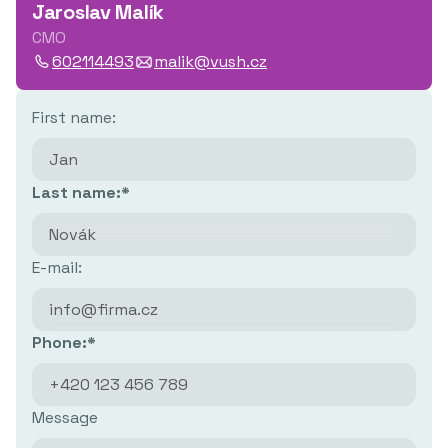
Jaroslav Malík
CMO
602114493
malik@vush.cz
First name:
Last name:*
E-mail:
Phone:*
Message