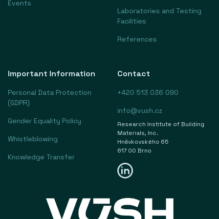
Events
Laboratories and Testing
Facilities
References
Important Information
Contact
Personal Data Protection
+420 513 036 090
(GDPR)
info@vush.cz
Gender Equality Policy
Research Institute of Building
Materials, Inc.
Whistleblowing
Hněvkovského 65
617 00 Brno
Knowledge Transfer