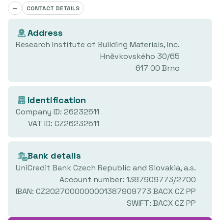
—
CONTACT DETAILS
Address
Research Institute of Building Materials, Inc.
Hněvkovského 30/65
617 00 Brno
Identification
Company ID: 26232511
VAT ID: CZ26232511
Bank details
UniCredit Bank Czech Republic and Slovakia, a.s.
Account number: 1387909773/2700
IBAN: CZ2027000000001387909773 BACX CZ PP
SWIFT: BACX CZ PP