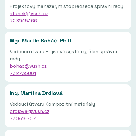
Projektový manažer, místopředseda správní rady
stanek@vush.cz
723945466
Mgr. Martin Boháč, Ph.D.
Vedoucí útvaru Pojivové systémy, člen správní
rady
bohac@vush.cz
732735861
Ing. Martina Drdlová
Vedoucí útvaru Kompozitní materiály
drdlova@vush.cz
730519707