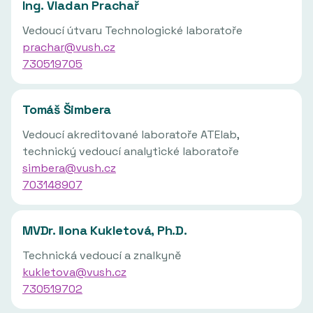
Ing. Vladan Prachař
Vedoucí útvaru Technologické laboratoře
prachar@vush.cz
730519705
Tomáš Šimbera
Vedoucí akreditované laboratoře ATElab,
technický vedoucí analytické laboratoře
simbera@vush.cz
703148907
MVDr. Ilona Kukletová, Ph.D.
Technická vedoucí a znalkyně
kukletova@vush.cz
730519702