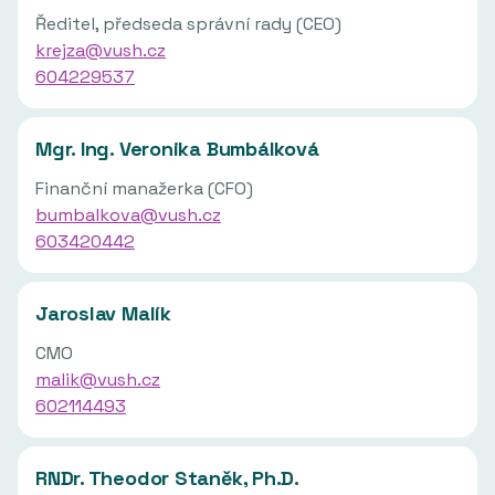
Ředitel, předseda správní rady (CEO)
krejza@vush.cz
604229537
Mgr. Ing. Veronika Bumbálková
Finanční manažerka (CFO)
bumbalkova@vush.cz
603420442
Jaroslav Malík
CMO
malik@vush.cz
602114493
RNDr. Theodor Staněk, Ph.D.