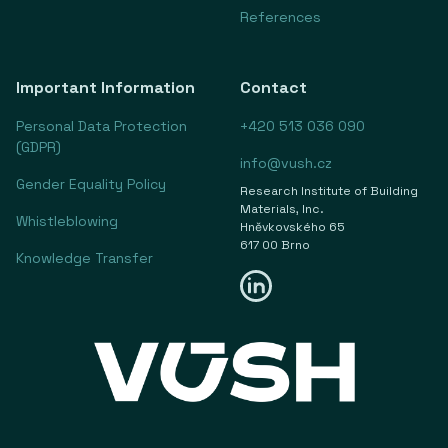
References
Important Information
Contact
Personal Data Protection
+420 513 036 090
(GDPR)
info@vush.cz
Gender Equality Policy
Research Institute of Building
Materials, Inc.
Whistleblowing
Hněvkovského 65
617 00 Brno
Knowledge Transfer