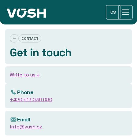
CS
—
CONTACT
Get in touch
Write to us ↓
Phone
+420 513 036 090
Email
info@vush.cz