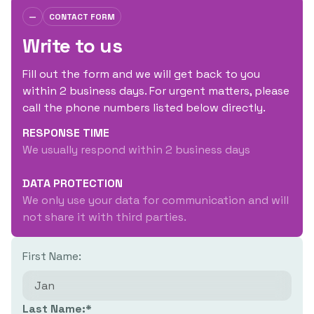
How to get
—
CONTACT FORM
here
Write to us
Public
Transport:
Bus
Fill out the form and we will get back to you
No. 40, 48, 64,
within 2 business days. For urgent matters, please
67, 74 –
call the phone numbers listed below directly.
"Hněvkovského"
RESPONSE TIME
stop
We usually respond within 2 business days
Car:
Visitor
parking on site
DATA PROTECTION
We only use your data for communication and will
not share it with third parties.
First Name:
Last Name:*