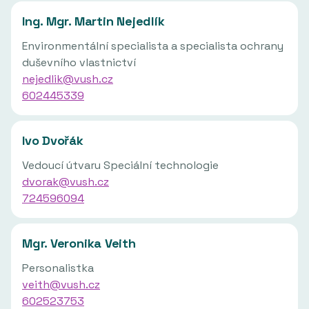
Ing. Mgr. Martin Nejedlík
Environmentální specialista a specialista ochrany
duševního vlastnictví
nejedlik@vush.cz
602445339
Ivo Dvořák
Vedoucí útvaru Speciální technologie
dvorak@vush.cz
724596094
Mgr. Veronika Veith
Personalistka
veith@vush.cz
602523753