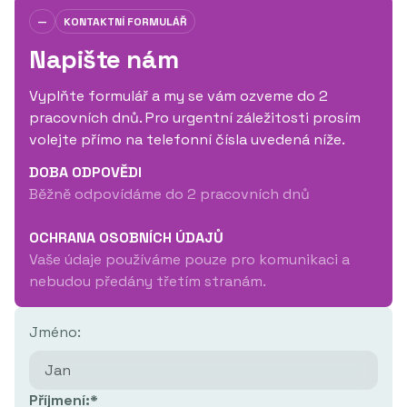
Dopravní
—
KONTAKTNÍ FORMULÁŘ
spojení
Napište nám
MHD:
Bus č. 40,
48, 64, 67, 74 –
Vyplňte formulář a my se vám ozveme do 2
zastávka
pracovních dnů. Pro urgentní záležitosti prosím
"Hněvkovského"
volejte přímo na telefonní čísla uvedená níže.
Auto:
Parkování
DOBA ODPOVĚDI
v areálu pro
Běžně odpovídáme do 2 pracovních dnů
návštěvníky
OCHRANA OSOBNÍCH ÚDAJŮ
Vaše údaje používáme pouze pro komunikaci a
nebudou předány třetím stranám.
Jméno:
Příjmení:*