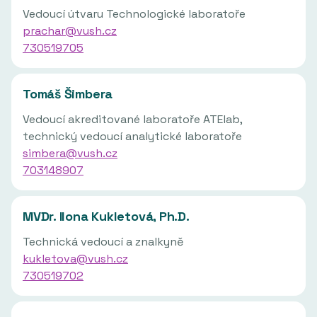
Vedoucí útvaru Technologické laboratoře
prachar@vush.cz
730519705
Tomáš Šimbera
Vedoucí akreditované laboratoře ATElab,
technický vedoucí analytické laboratoře
simbera@vush.cz
703148907
MVDr. Ilona Kukletová, Ph.D.
Technická vedoucí a znalkyně
kukletova@vush.cz
730519702