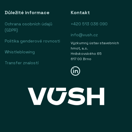
Důležité informace
Kontakt
Ochrana osobních údajů
+420 513 036 090
(GDPR)
info@vush.cz
Politika genderové rovnosti
Výzkumný ústav stavebních
hmot, a.s.
Whistleblowing
Hněvkovského 65
617 00 Brno
Transfer znalostí