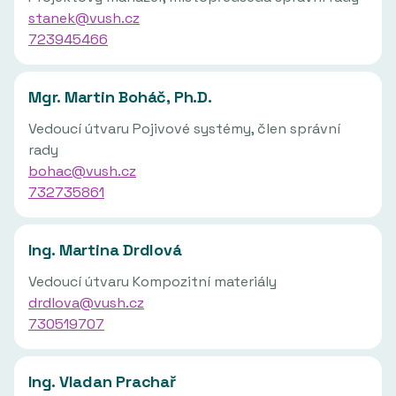
stanek@vush.cz
723945466
Mgr. Martin Boháč, Ph.D.
Vedoucí útvaru Pojivové systémy, člen správní
rady
bohac@vush.cz
732735861
Ing. Martina Drdlová
Vedoucí útvaru Kompozitní materiály
drdlova@vush.cz
730519707
Ing. Vladan Prachař