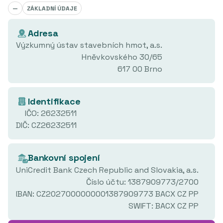
—
ZÁKLADNÍ ÚDAJE
Adresa
Výzkumný ústav stavebních hmot, a.s.
Hněvkovského 30/65
617 00 Brno
Identifikace
IČO: 26232511
DIČ: CZ26232511
Bankovní spojení
UniCredit Bank Czech Republic and Slovakia, a.s.
Číslo účtu: 1387909773/2700
IBAN: CZ2027000000001387909773 BACX CZ PP
SWIFT: BACX CZ PP