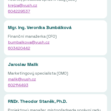
krejza@vush.cz
604229537
Mgr. Ing. Veronika Bumbálková
Finanční manažerka (CFO)
bumbalkova@vush.cz
603420442
Jaroslav Malík
Marketingový specialista (CMO)
malik@vush.cz
602114493
RNDr. Theodor Staněk, Ph.D.
Projektový manažer, místopředseda správní rady