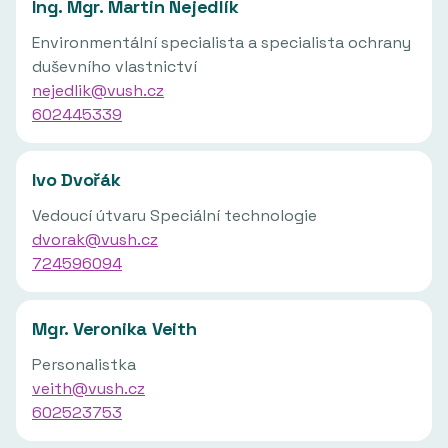
Ing. Mgr. Martin Nejedlík
Environmentální specialista a specialista ochrany
duševního vlastnictví
nejedlik@vush.cz
602445339
Ivo Dvořák
Vedoucí útvaru Speciální technologie
dvorak@vush.cz
724596094
Mgr. Veronika Veith
Personalistka
veith@vush.cz
602523753