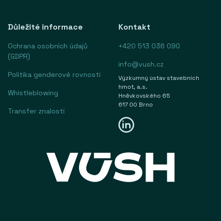
Důležité informace
Kontakt
Ochrana osobních údajů
+420 513 036 090
(GDPR)
info@vush.cz
Politika genderové rovnosti
Výzkumný ústav stavebních
hmot, a.s.
Whistleblowing
Hněvkovského 65
617 00 Brno
Transfer znalostí