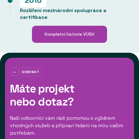
2010
Rozšíření mezinárodní spolupráce a
certifikace
Kompletní historie VÚSH
—
KONTAKT
Máte projekt
nebo dotaz?
Naši odborníci vám rádi pomohou s výběrem
vhodných služeb a připraví řešení na míru vašim
potřebám.