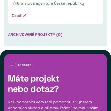
Grantová agentura České republiky
Detail
ARCHIVOVANÉ PROJEKTY (
0
)
Nebyly archivovány žádné projekty v dané
oblasti.
—
KONTAKT
Máte projekt
nebo dotaz?
Naši odborníci vám rádi pomohou s výběrem
vhodných služeb a připraví řešení na míru vašim