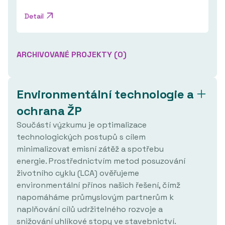
Detail
ARCHIVOVANÉ PROJEKTY (
0
)
Environmentální technologie a
Nebyly archivovány žádné projekty v dané
ochrana ŽP
oblasti.
Součástí výzkumu je optimalizace
technologických postupů s cílem
minimalizovat emisní zátěž a spotřebu
energie. Prostřednictvím metod posuzování
životního cyklu (LCA) ověřujeme
environmentální přínos našich řešení, čímž
napomáháme průmyslovým partnerům k
naplňování cílů udržitelného rozvoje a
snižování uhlíkové stopy ve stavebnictví.