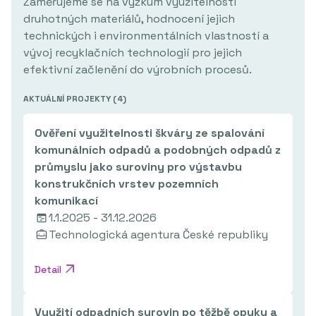
Zaměřujeme se na výzkum využitelnosti
druhotných materiálů, hodnocení jejich
technických i environmentálních vlastností a
vývoj recyklačních technologií pro jejich
efektivní začlenění do výrobních procesů.
AKTUÁLNÍ PROJEKTY (
4
)
Ověření využitelnosti škváry ze spalování
komunálních odpadů a podobných odpadů z
průmyslu jako suroviny pro výstavbu
konstrukčních vrstev pozemních
komunikací
1.1.2025 - 31.12.2026
Technologická agentura České republiky
Detail
Využití odpadních surovin po těžbě opuky a