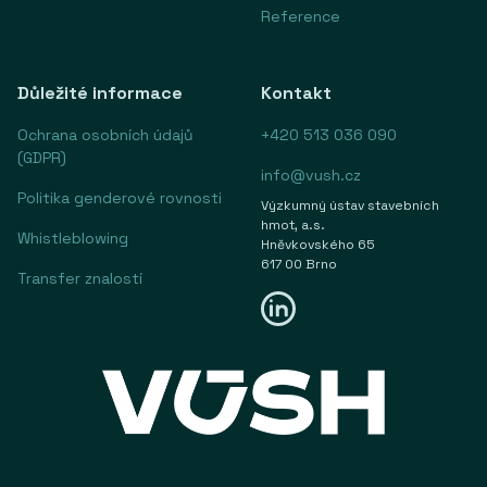
Reference
Důležité informace
Kontakt
Ochrana osobních údajů
+420 513 036 090
(GDPR)
info@vush.cz
Politika genderové rovnosti
Výzkumný ústav stavebních
hmot, a.s.
Whistleblowing
Hněvkovského 65
617 00 Brno
Transfer znalostí