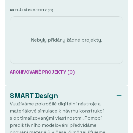
AKTUÁLNÍ PROJEKTY (
0
)
Nebyly přidány žádné projekty.
ARCHIVOVANÉ PROJEKTY (
0
)
SMART Design
Nebyly archivovány žádné projekty v dané
Využíváme pokročilé digitální nástroje a
oblasti.
materiálové simulace k návrhu konstrukcí
s optimalizovanými vlastnostmi. Pomocí
prediktivního modelování předvídáme
chování materiálů v čase, čímž zajišťujeme