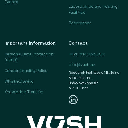
Events
Laboratories and Testing
Facilities
References
Important Information
Contact
Personal Data Protection
+420 513 036 090
(GDPR)
info@vush.cz
Gender Equality Policy
Research Institute of Building
Materials, Inc.
Whistleblowing
Hněvkovského 65
617 00 Brno
Knowledge Transfer