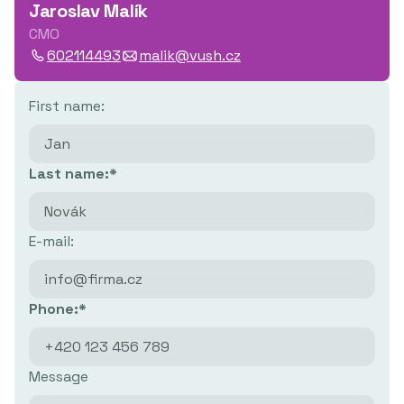
Jaroslav Malík
CMO
602114493
malik@vush.cz
First name:
Last name:*
E-mail:
Phone:*
Message