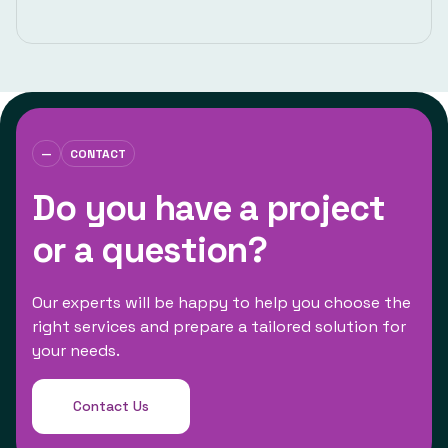
—
CONTACT
Do you have a project
or a question?
Our experts will be happy to help you choose the
right services and prepare a tailored solution for
your needs.
Contact Us