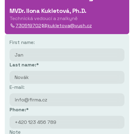
MVDr. Ilona Kukletová, Ph.D.
Technická vedoucí a znalkyně
730519702
kukletova@vush.cz
First name:
Last name:*
E-mail:
Phone:*
Note