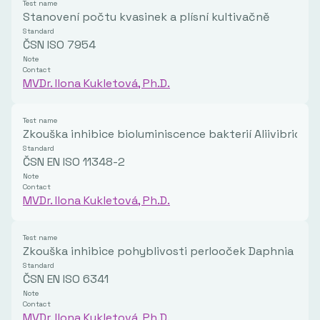
Test name
Stanovení počtu kvasinek a plísní kultivačně
Standard
ČSN ISO 7954
Note
Contact
MVDr. Ilona Kukletová, Ph.D.
Test name
Zkouška inhibice bioluminiscence bakterií Aliivibrio fis
Standard
ČSN EN ISO 11348-2
Note
Contact
MVDr. Ilona Kukletová, Ph.D.
Test name
Zkouška inhibice pohyblivosti perlooček Daphnia ma
Standard
ČSN EN ISO 6341
Note
Contact
MVDr. Ilona Kukletová, Ph.D.