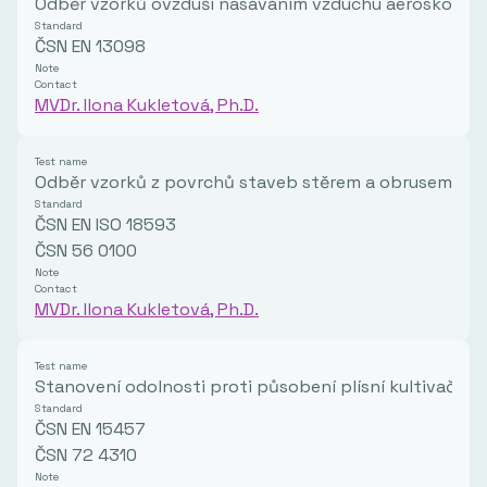
Odběr vzorků ovzduší nasáváním vzduchu aeroskopem
Standard
ČSN EN 13098
Note
Contact
MVDr. Ilona Kukletová, Ph.D.
Test name
Odběr vzorků z povrchů staveb stěrem a obrusem pro
Standard
ČSN EN ISO 18593
ČSN 56 0100
Note
Contact
MVDr. Ilona Kukletová, Ph.D.
Test name
Stanovení odolnosti proti působení plísní kultivačně
Standard
ČSN EN 15457
ČSN 72 4310
Note