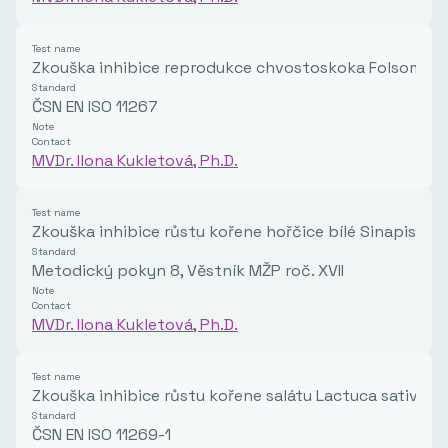
Test name
Zkouška inhibice reprodukce chvostoskoka Folsomia 
Standard
ČSN EN ISO 11267
Note
Contact
MVDr. Ilona Kukletová, Ph.D.
Test name
Zkouška inhibice růstu kořene hořčice bílé Sinapis alb
Standard
Metodický pokyn 8, Věstník MŽP roč. XVII
Note
Contact
MVDr. Ilona Kukletová, Ph.D.
Test name
Zkouška inhibice růstu kořene salátu Lactuca sativa
Standard
ČSN EN ISO 11269-1