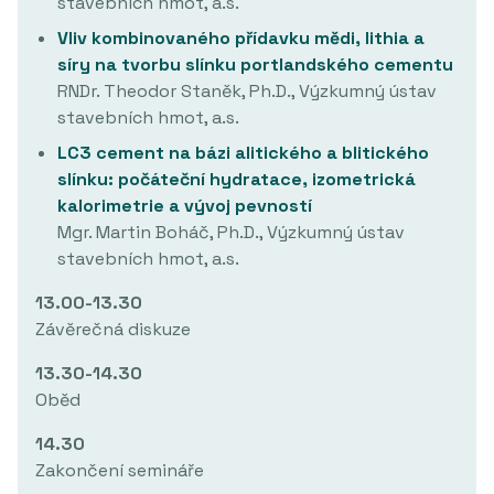
stavebních hmot, a.s.
Vliv kombinovaného přídavku mědi, lithia a
síry na tvorbu slínku portlandského cementu
RNDr. Theodor Staněk, Ph.D., Výzkumný ústav
stavebních hmot, a.s.
LC3 cement na bázi alitického a blitického
slínku: počáteční hydratace, izometrická
kalorimetrie a vývoj pevností
Mgr. Martin Boháč, Ph.D., Výzkumný ústav
stavebních hmot, a.s.
13.00-13.30
Závěrečná diskuze
13.30-14.30
Oběd
14.30
Zakončení semináře