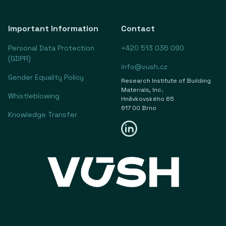
Important Information
Contact
Personal Data Protection
+420 513 036 090
(GDPR)
info@vush.cz
Gender Equality Policy
Research Institute of Building
Materials, Inc.
Whistleblowing
Hněvkovského 65
617 00 Brno
Knowledge Transfer