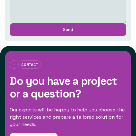
—
CONTACT
Do you have a project
or a question?
Our experts will be happy to help you choose the
right services and prepare a tailored solution for
your needs.