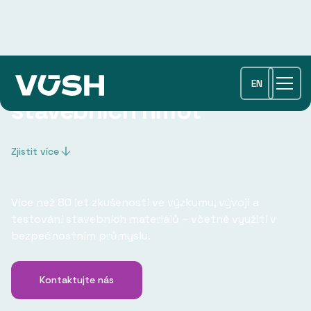
Výzkumný ústav
EN
stavebních hmot
Zjistit více
Více než 80 let zkušeností ve výzkumu, vývoji a
testování stavebních materiálů – včetně využití v
bezpečnostním průmyslu.
Kontaktujte nás