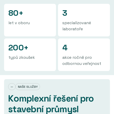
80+
3
let v oboru
specializované
laboratoře
200+
4
typů zkoušek
akce ročně pro
odbornou veřejnost
—
NAŠE SLUŽBY
Komplexní řešení pro
stavební průmysl