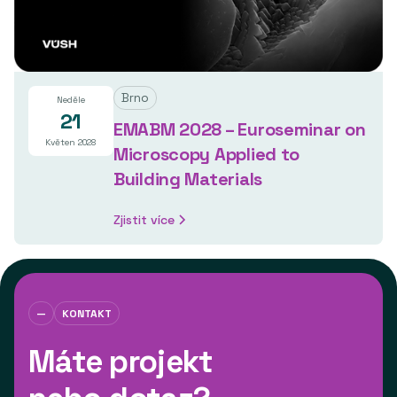
Brno
Neděle
21
EMABM 2028 – Euroseminar on
Květen 2028
Microscopy Applied to
Building Materials
Zjistit více
—
KONTAKT
Máte projekt