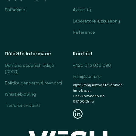
Pořádáme
Aktuality
Laboratoře a zkušebny
Reference
Důležité informace
Kontakt
Ochrana osobních údajů
+420 513 036 090
(GDPR)
info@vush.cz
Politika genderové rovnosti
Výzkumný ústav stavebních
hmot, a.s.
Whistleblowing
Hněvkovského 65
617 00 Brno
Transfer znalostí