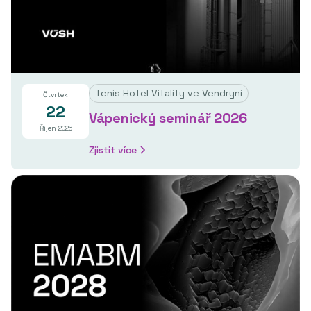
Tenis Hotel Vitality ve Vendryni
Čtvrtek
22
Vápenický seminář 2026
Říjen 2026
Zjistit více