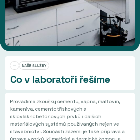
—
NAŠE SLUŽBY
Co v laboratoři řešíme
Provádíme zkoušky cementu, vápna, maltovin,
kameniva, cementotřískových a
sklovláknobetonových prvků i dalších
materiálových systémů používaných nejen ve
stavebnictví. Součástí zázemí je také příprava a
úprava vzorků, klimatické a termické komory a