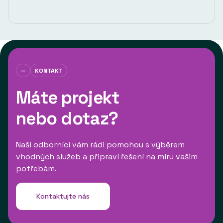
—
KONTAKT
Máte projekt
nebo dotaz?
Naši odborníci vám rádi pomohou s výběrem
vhodných služeb a připraví řešení na míru vašim
potřebám.
Kontaktujte nás