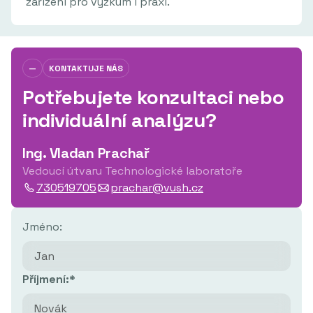
zařízení pro výzkum i praxi.
—
KONTAKTUJE NÁS
Potřebujete konzultaci nebo
individuální analýzu?
Ing. Vladan Prachař
Vedoucí útvaru Technologické laboratoře
730519705
prachar@vush.cz
Jméno:
Příjmení:*