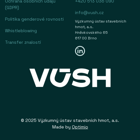
Ochrana osobních údajů
+420 513 036 090
(GDPR)
info@vush.cz
Politika genderové rovnosti
Výzkumný ústav stavebních
hmot, a.s.
Whistleblowing
Hněvkovského 65
617 00 Brno
Transfer znalostí
© 2025 Výzkumný ústav stavebních hmot, a.s.
Made by
Optimio