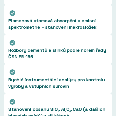
Plamenová atomová absorpční a emisní
spektrometrie – stanovení makrosložek
Rozbory cementů a slínků podle norem řady
ČSN EN 196
Rychlé instrumentální analýzy pro kontrolu
výroby a vstupních surovin
Stanovení obsahu SiO₂, Al₂O₃, CaO (a dalších
hlavních oxidů) v silikátech