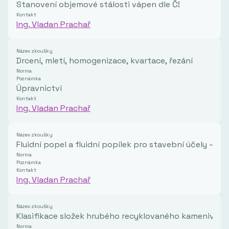
Stanovení objemové stálosti vápen dle ČSN EN 452-1
Kontakt
Ing. Vladan Prachař
Název zkoušky
Drcení, mletí, homogenizace, kvartace, řezání
Norma
Poznámka
Úpravnictví
Kontakt
Ing. Vladan Prachař
Název zkoušky
Fluidní popel a fluidní popílek pro stavební účely –
Norma
Poznámka
Kontakt
Ing. Vladan Prachař
Název zkoušky
Klasifikace složek hrubého recyklovaného kameniva
Norma