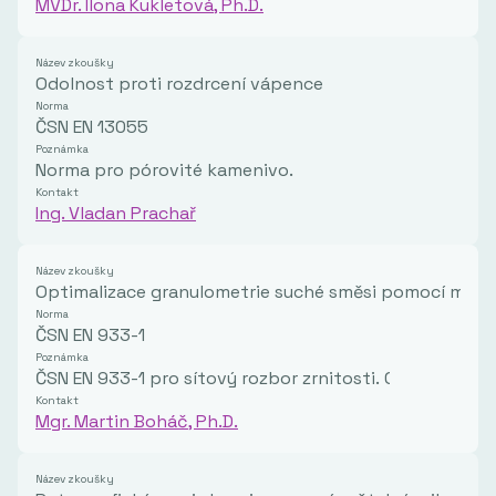
MVDr. Ilona Kukletová, Ph.D.
Název zkoušky
Odolnost proti rozdrcení vápence
Norma
ČSN EN 13055
Poznámka
Norma pro pórovité kamenivo.
Kontakt
Ing. Vladan Prachař
Název zkoušky
Optimalizace granulometrie suché směsi pomocí model
Norma
ČSN EN 933-1
Poznámka
ČSN EN 933-1 pro sítový rozbor zrnitosti. Optimaliza
Kontakt
Mgr. Martin Boháč, Ph.D.
Název zkoušky