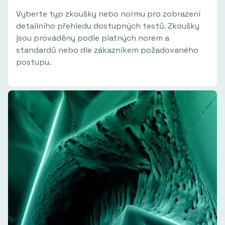
Vyberte typ zkoušky nebo normu pro zobrazení
detailního přehledu dostupných testů. Zkoušky
jsou prováděny podle platných norem a
standardů nebo dle zákazníkem požadovaného
postupu.