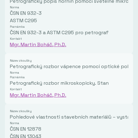
Petrografický popis hornin pomocí světelné mikrosko
Norma
ČSN EN 932-3
ASTM C295
Poznámka
ČSN EN 932-3 a ASTM C295 pro petrografický popis h
Kontakt
Mgr. Martin Boháč, Ph.D.
Název zkoušky
Petrografický rozbor vápence pomocí optické polariz
Norma
Poznámka
Petrografický rozbor mikroskopicky. Stanovení složen
Kontakt
Mgr. Martin Boháč, Ph.D.
Název zkoušky
Pohledové vlastnosti stavebních materiálů – vystaven
Norma
ČSN EN 12878
ČSN EN 13043