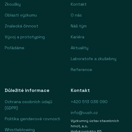
Zkoušky
Kontakt
Oblasti výzkumu
O nás
Znalecká činnost
Náš tým
Vývoj a prototyping
Kariéra
Pořádáme
Aktuality
Laboratoře a zkušebny
Reference
Důležité informace
Kontakt
Ochrana osobních údajů
+420 513 036 090
(GDPR)
info@vush.cz
Politika genderové rovnosti
Výzkumný ústav stavebních
hmot, a.s.
Whistleblowing
Hněvkovského 65