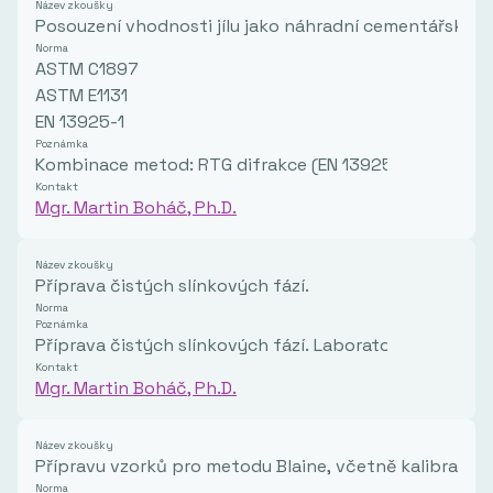
Název zkoušky
Posouzení vhodnosti jílu jako náhradní cementářské su
Norma
ASTM C1897
ASTM E1131
EN 13925-1
Poznámka
Kombinace metod: RTG difrakce (EN 13925-1) pro miner
Kontakt
Mgr. Martin Boháč, Ph.D.
Název zkoušky
Příprava čistých slínkových fází.
Norma
Poznámka
Příprava čistých slínkových fází. Laboratorní postup
Kontakt
Mgr. Martin Boháč, Ph.D.
Název zkoušky
Přípravu vzorků pro metodu Blaine, včetně kalibrační
Norma