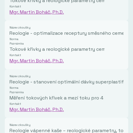
Tokové křivky a reologické parametry cementové past
Kontakt
Mgr. Martin Boháč, Ph.D.
Název zkoušky
Reologie - optimalizace receptury směsného cementu 
Norma
Poznámka
Tokové křivky a reologické parametry cementové pasty
Kontakt
Mgr. Martin Boháč, Ph.D.
Název zkoušky
Reologie - stanovení optimální dávky superplastifikát
Norma
Poznámka
Měření tokových křivek a mezí toku pro 4 dávky supe
Kontakt
Mgr. Martin Boháč, Ph.D.
Název zkoušky
Reologie vápenné kaše – reologické parametry, toková