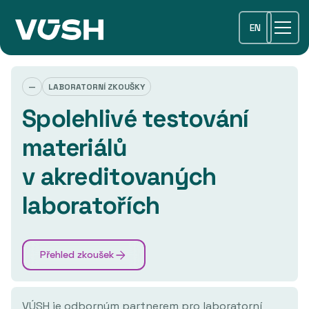
EN
—
LABORATORNÍ ZKOUŠKY
Spolehlivé testování
materiálů
v akreditovaných
laboratořích
Přehled zkoušek
VÚSH je odborným partnerem pro laboratorní